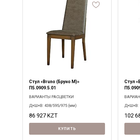
Парма
Стулья
Тренд
Соната
Тумбы
Фараон
Manufacturer color
Стиль
0
428891
320
1317
320
Турин
Декорат
Хольтен
Элиза
Выберите
Выбе
ПОДОБРАТЬ
Квадро
Рубин
Evia
Гранде
Квадро
Лайн
Денвер
Стул «Bruno (Бруно М)»
Стул «
Форте
П5.0909.5.01
П5.090
ВАРИАНТЫ РАСЦВЕТКИ
ВАРИАН
Д×Ш×В: 438/595/975 (мм)
Д×Ш×В: 
86 927
KZT
102 6
КУПИТЬ