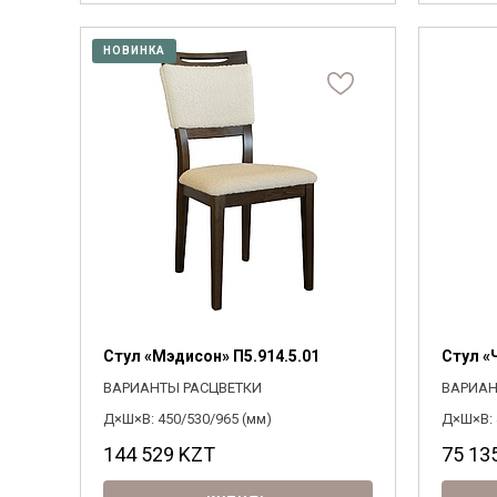
НОВИНКА
Стул «Мэдисон» П5.914.5.01
Стул «
ВАРИАНТЫ РАСЦВЕТКИ
ВАРИАН
Д×Ш×В: 450/530/965 (мм)
Д×Ш×В: 
144 529
KZT
75 13