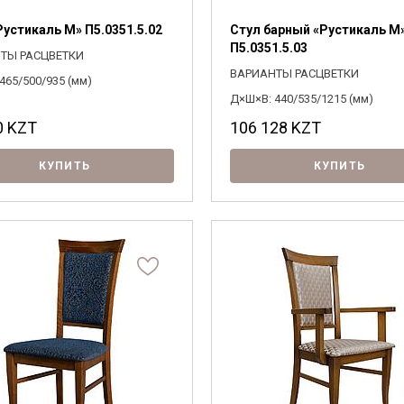
Рустикаль М» П5.0351.5.02
Стул барный «Рустикаль М
П5.0351.5.03
ТЫ РАСЦВЕТКИ
ВАРИАНТЫ РАСЦВЕТКИ
465/500/935 (мм)
Д×Ш×В: 440/535/1215 (мм)
0
KZT
106 128
KZT
КУПИТЬ
КУПИТЬ