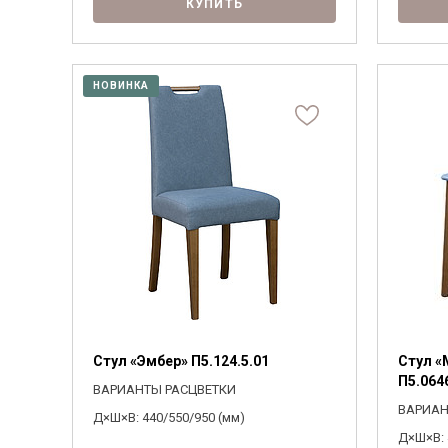
КУПИТЬ
НОВИНКА
Стул «Эмбер» П5.124.5.01
Стул «
П5.064
ВАРИАНТЫ РАСЦВЕТКИ
ВАРИАН
Д×Ш×В: 440/550/950 (мм)
Д×Ш×В: 