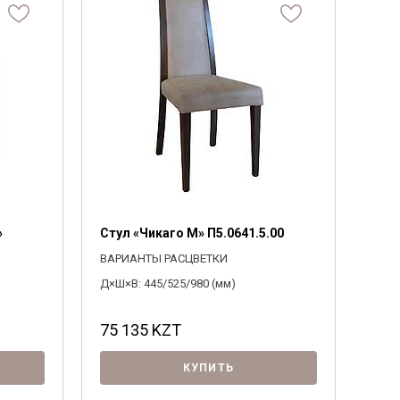
1215
Байс
»
Стул «Чикаго М» П5.0641.5.00
ВАРИАНТЫ РАСЦВЕТКИ
Д×Ш×В: 445/525/980 (мм)
75 135
KZT
КУПИТЬ