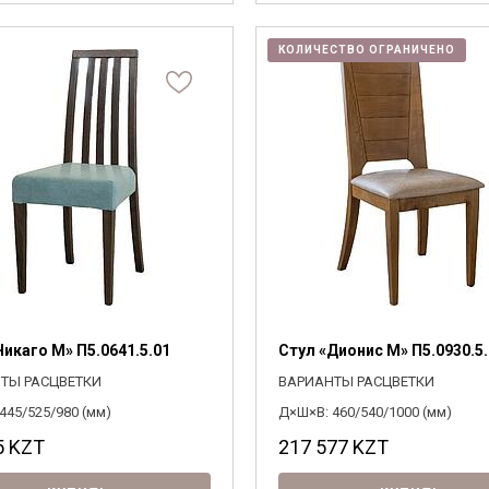
КОЛИЧЕСТВО ОГРАНИЧЕНО
Чикаго М» П5.0641.5.01
Стул «Дионис М» П5.0930.5
ТЫ РАСЦВЕТКИ
ВАРИАНТЫ РАСЦВЕТКИ
445/525/980 (мм)
Д×Ш×В: 460/540/1000 (мм)
5
KZT
217 577
KZT