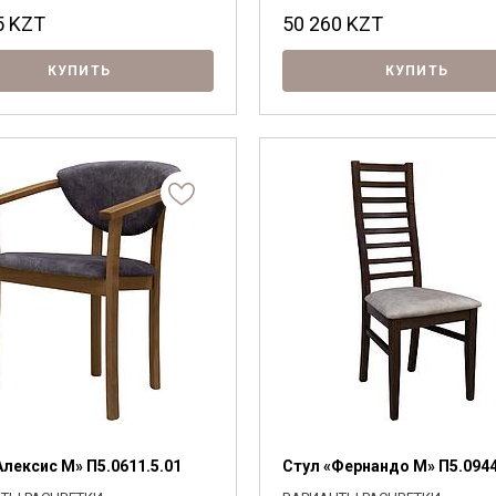
5
KZT
50 260
KZT
КУПИТЬ
КУПИТЬ
Я ознакомлен с
Политикой
в отношении
Алексис М» П5.0611.5.01
Стул «Фернандо М» П5.0944
обработки персональных данных и