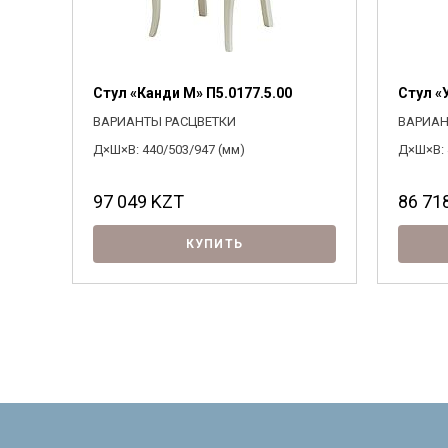
Стул «Канди М» П5.0177.5.00
Стул «
ВАРИАНТЫ РАСЦВЕТКИ
ВАРИАН
Д×Ш×В: 440/503/947 (мм)
Д×Ш×В: 
97 049
KZT
86 71
КУПИТЬ