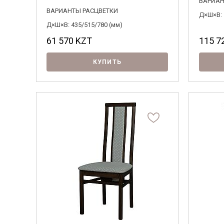
ВАРИАН
ВАРИАНТЫ РАСЦВЕТКИ
Д×Ш×В: 
Д×Ш×В: 435/515/780 (мм)
61 570
KZT
115 7
КУПИТЬ