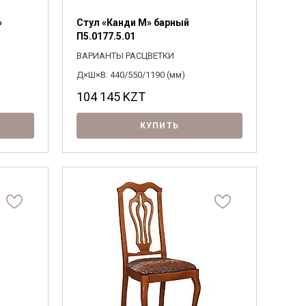
»
Стул «Канди М» барный
П5.0177.5.01
ВАРИАНТЫ РАСЦВЕТКИ
Д×Ш×В: 440/550/1190 (мм)
104 145
KZT
КУПИТЬ