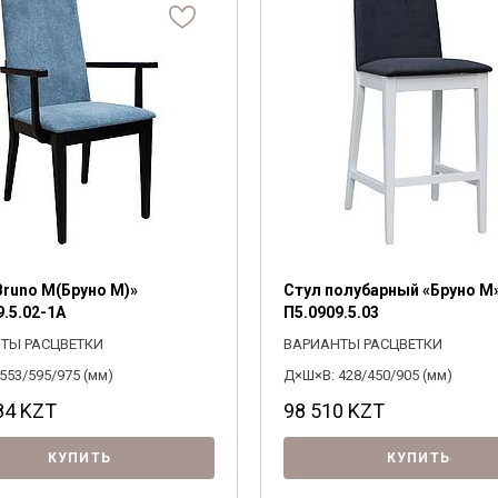
Паола
Фанера
Сонос
Щепа древесная
685
430
ивные элементы
Тиффани
Топливные брикеты
ПОДОБРАТЬ
рите
Тунис
Флорентина
Хедмарк
Юстина
Рико
Элбург
Бланш
Франческа
Bruno M(Бруно М)»
Стул полубарный «Бруно М
9.5.02-1А
П5.0909.5.03
ТЫ РАСЦВЕТКИ
ВАРИАНТЫ РАСЦВЕТКИ
553/595/975 (мм)
Д×Ш×В: 428/450/905 (мм)
84
KZT
98 510
KZT
КУПИТЬ
КУПИТЬ