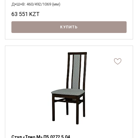
Д×Ш×В: 460/492/1069 (мм)
63 551
KZT
КУПИТЬ
Стул «Трио М» П5.0272.5.04