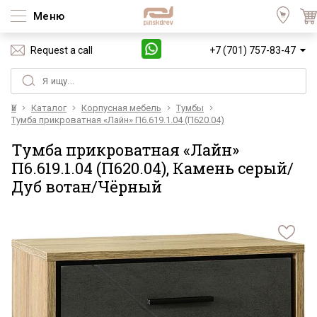
Меню
Request a call
+7 (701) 757-83-47
Үй
Каталог
Корпусная мебель
Тумбы
Тумба прикроватная «Лайн» П6.619.1.04 (П620.04)
Тумба прикроватная «Лайн»
П6.619.1.04 (П620.04), Камень серый/
Дуб вотан/Чёрный