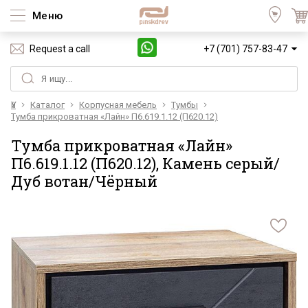
Меню
Request a call
+7 (701) 757-83-47
Үй
Каталог
Корпусная мебель
Тумбы
Тумба прикроватная «Лайн» П6.619.1.12 (П620.12)
Тумба прикроватная «Лайн»
П6.619.1.12 (П620.12), Камень серый/
Дуб вотан/Чёрный