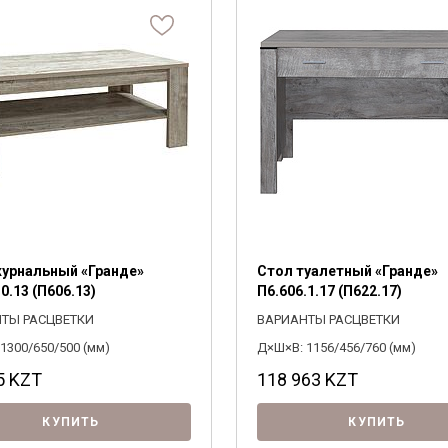
Я ознакомлен с
Политикой
в отношении
обработки персональных данных и
согласен на их обработку.
урнальный «Гранде»
Стол туалетный «Гранде»
0.13 (П606.13)
П6.606.1.17 (П622.17)
ТЫ РАСЦВЕТКИ
ВАРИАНТЫ РАСЦВЕТКИ
1300/650/500 (мм)
Д×Ш×В: 1156/456/760 (мм)
5
KZT
118 963
KZT
КУПИТЬ
КУПИТЬ