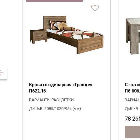
Кровать одинарная «Гранде»
Стол ж
П622.15
П6.606.
ВАРИАНТЫ РАСЦВЕТКИ
ВАРИАН
Д×Ш×В: 2085/1020/954 (мм)
Д×Ш×В: 
78 26