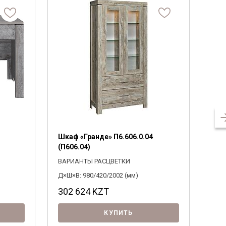
Шкаф «Гранде» П6.606.0.04
Тум
(П606.04)
(П6
ВАРИАНТЫ РАСЦВЕТКИ
ВАР
Д×Ш×В: 980/420/2002 (мм)
Д×Ш×
302 624
KZT
21
КУПИТЬ