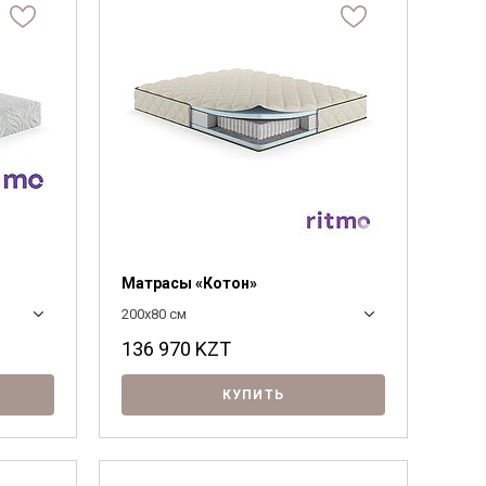
220
Байс
Матрасы «Котон»
200x80 см
136 970
KZT
КУПИТЬ