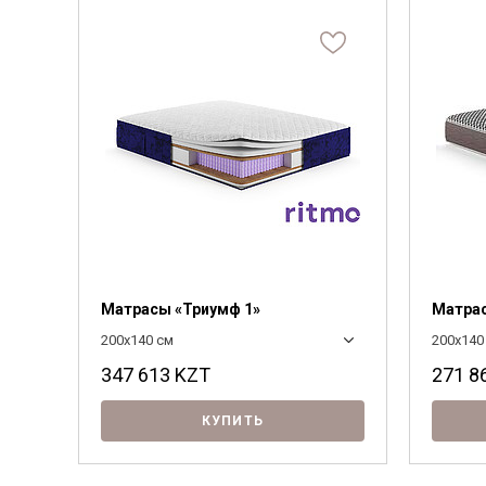
Матрасы «Триумф 1»
Матрас
200x140 см
200x140
347 613
KZT
271 8
КУПИТЬ