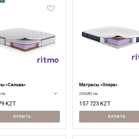
ы «Сильва»
Матрасы «Опера»
 см
200x80 см
79
KZT
157 723
KZT
КУПИТЬ
КУПИТЬ