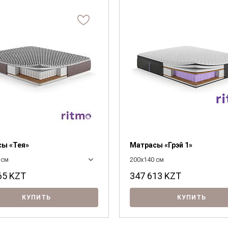
Я ознакомлен с
Политикой
в отношении
обработки персональных данных и
согласен на их обработку.
ы «Тея»
Матрасы «Грэй 1»
 см
200x140 см
65
KZT
347 613
KZT
КУПИТЬ
КУПИТЬ