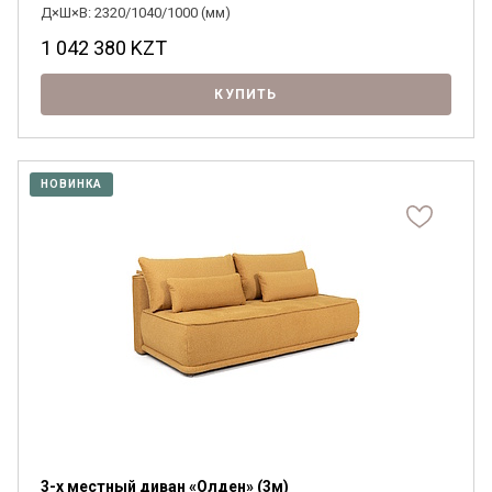
Д×Ш×В: 2320/1040/1000 (мм)
1 042 380
KZT
КУПИТЬ
НОВИНКА
3-х местный диван «Олден» (3м)