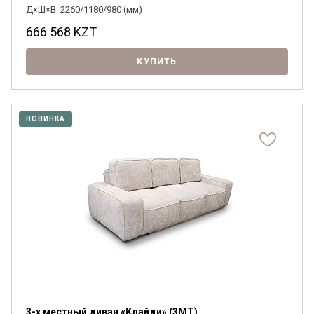
Д×Ш×В: 2260/1180/980 (мм)
666 568
KZT
КУПИТЬ
НОВИНКА
3-х местный диван «Клайди» (3MT)