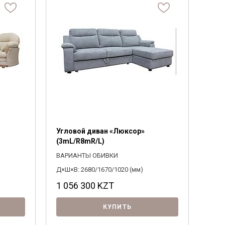
Система комплектации
Материал ножек
1500
0
3160
Байс
Выберите
Выберите
ПОДОБРАТЬ
Угловой диван «Люксор»
(3mL/R8mR/L)
ВАРИАНТЫ ОБИВКИ
Д×Ш×В: 2680/1670/1020 (мм)
1 056 300
KZT
КУПИТЬ