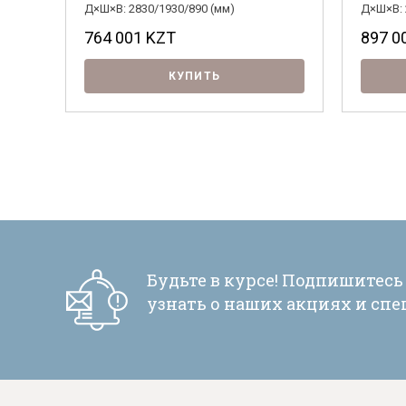
Д×Ш×В: 2830/1930/890 (мм)
Д×Ш×В: 
764 001
KZT
897 0
КУПИТЬ
Будьте в курсе! Подпишитесь
узнать о наших акциях и сп