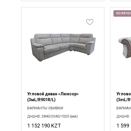
КОЛИЧЕ
Угловой диван «Люксор»
Углово
(3мL/R901R/L)
(3mL/R
ВАРИАНТЫ ОБИВКИ
ВАРИАН
Д×Ш×В: 2840/2040/1020 (мм)
Д×Ш×В: 
1 152 190
KZT
1 599