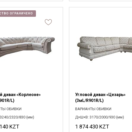
СТВО ОГРАНИЧЕНО
й диван «Корлеоне»
Угловой диван «Цезарь»
901R/L)
(3мL/R901R/L)
ТЫ ОБИВКИ
ВАРИАНТЫ ОБИВКИ
3240/2320/830 (мм)
Д×Ш×В: 3170/2000/930 (мм)
 140
KZT
1 874 430
KZT