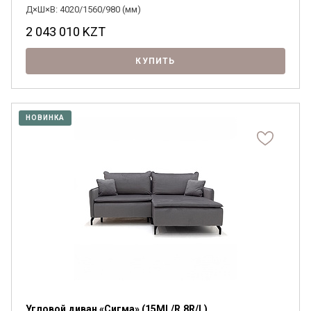
Д×Ш×В: 4020/1560/980 (мм)
2 043 010
KZT
КУПИТЬ
НОВИНКА
Угловой диван «Сигма» (15ML/R.8R/L)