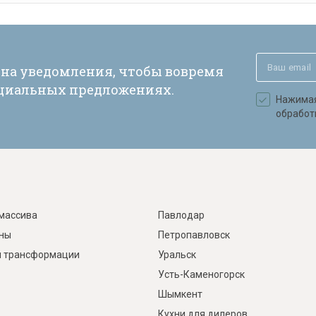
 на уведомления, чтобы вовремя
ециальных предложениях.
Нажимая 
обработ
массива
Павлодар
ины
Петропавловск
 трансформации
Уральск
Усть-Каменогорск
Шымкент
Кухни для дилеров