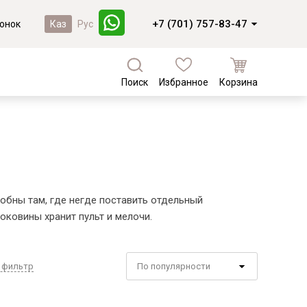
+7 (701) 757-83-47
онок
Каз
Рус
Поиск
Избранное
Корзина
а
Кухни и фасады
Коллекции из массива березы
Кухни под заказ
Валенсия
Кухни из МДФ
Коллекции из массива сосны
Комплектующие для кухонь
Фасады из массива
Байс
обны там, где негде поставить отдельный
Фасады из МДФ
Доминика
оковины хранит пульт и мелочи.
Лотос
Новинки
Мейсон
Лотос
 фильтр
По популярности