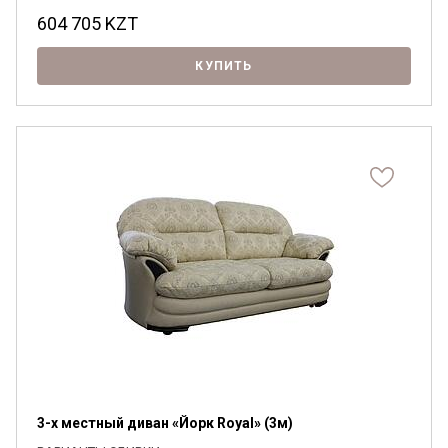
604 705
KZT
Я ознакомлен с
Политикой
в отношении
обработки персональных данных и
КУПИТЬ
согласен на их обработку.
3-х местный диван «Йорк Royal» (3м)