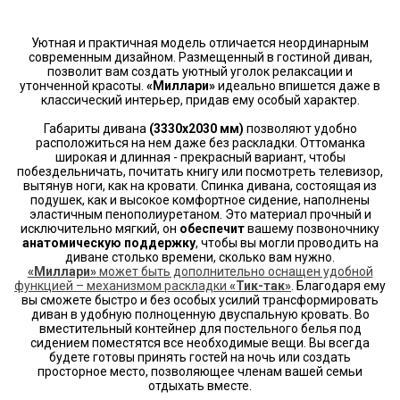
Уютная и практичная модель отличается неординарным
современным дизайном. Размещенный в гостиной диван,
позволит вам создать уютный уголок релаксации и
утонченной красоты.
«Миллари»
идеально впишется даже в
классический интерьер, придав ему особый характер.
Габариты дивана
(3330х2030 мм)
позволяют удобно
расположиться на нем даже без раскладки. Оттоманка
широкая и длинная - прекрасный вариант, чтобы
побездельничать, почитать книгу или посмотреть телевизор,
вытянув ноги, как на кровати. Спинка дивана, состоящая из
подушек, как и высокое комфортное сидение, наполнены
эластичным пенополиуретаном. Это материал прочный и
исключительно мягкий, он
обеспечит
вашему позвоночнику
анатомическую поддержку
, чтобы вы могли проводить на
диване столько времени, сколько вам нужно.
«Миллари»
может быть дополнительно оснащен удобной
функцией – механизмом раскладки
«Тик-так»
. Благодаря ему
вы сможете быстро и без особых усилий трансформировать
диван в удобную полноценную двуспальную кровать. Во
вместительный контейнер для постельного белья под
сидением поместятся все необходимые вещи. Вы всегда
будете готовы принять гостей на ночь или создать
просторное место, позволяющее членам вашей семьи
отдыхать вместе.