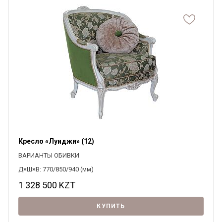
Кресло «Луиджи» (12)
ВАРИАНТЫ ОБИВКИ
Д×Ш×В: 770/850/940 (мм)
1 328 500
KZT
Я ознакомлен с
Политикой
в отношении
обработки персональных данных и
КУПИТЬ
согласен на их обработку.