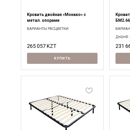
Кровать двойная «Монако» с
Кроват
метал. опорами
БМ2.66
ВАРИАНТЫ РАСЦВЕТКИ
ВАРИАН
Д×Ш×В: 
265 057
KZT
231 6
КУПИТЬ