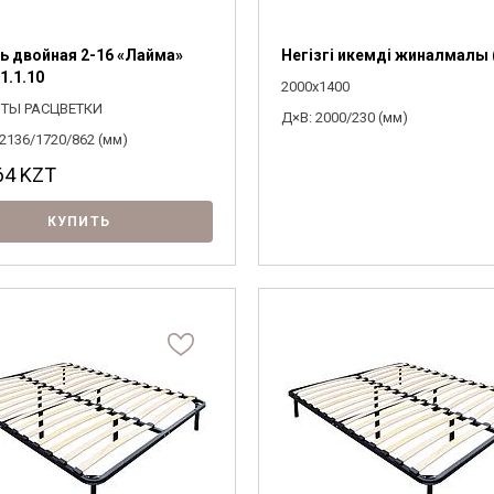
ь двойная 2-16 «Лайма»
Негізгі икемді жиналмалы
1.1.10
2000x1400
ТЫ РАСЦВЕТКИ
Д×В: 2000/230 (мм)
2136/1720/862 (мм)
64
KZT
Я ознакомлен с
Политикой
в отношении
обработки персональных данных и
КУПИТЬ
согласен на их обработку.