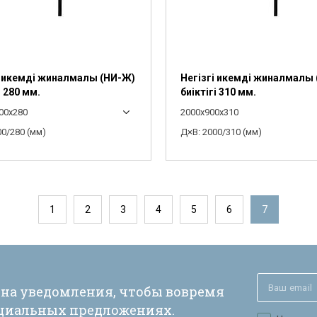
і икемді жиналмалы (НИ-Ж)
Негізгі икемді жиналмалы
і 280 мм.
биіктігі 310 мм.
00x280
2000x900x310
00/280 (мм)
Д×В: 2000/310 (мм)
1
2
3
4
5
6
7
 на уведомления, чтобы вовремя
ециальных предложениях.