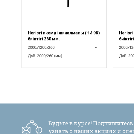
Негізгі икемді жиналмалы (НИ-Ж)
Негізг
биіктігі 260 мм.
биіктіг
2000x1200x260
2000x12
Д×В: 2000/260 (мм)
Д×В: 20
Будьте в курсе! Подпишитесь
узнать о наших акциях и сп