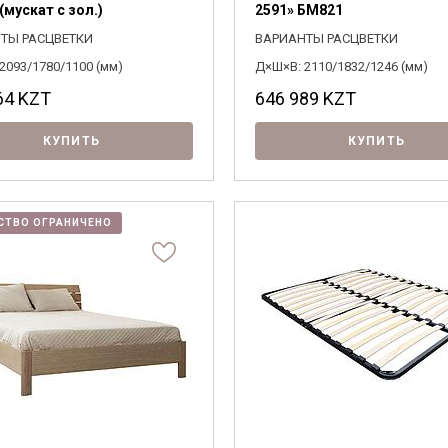
(мускат с зол.)
2591» БМ821
ТЫ РАСЦВЕТКИ
ВАРИАНТЫ РАСЦВЕТКИ
2093/1780/1100 (мм)
Д×Ш×В: 2110/1832/1246 (мм)
64
KZT
646 989
KZT
КУПИТЬ
КУПИТЬ
СТВО ОГРАНИЧЕНО