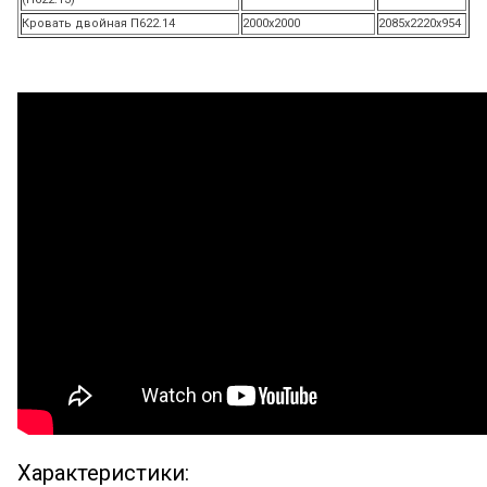
Кровать двойная П622.14
2000х2000
2085х2220х954
Характеристики: