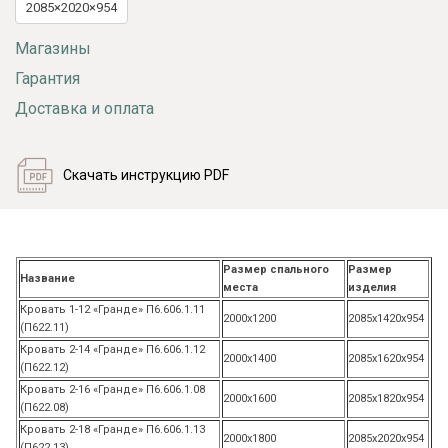
2085×2020×954
Магазины
Гарантия
Доставка и оплата
Скачать инструкцию PDF
Размер спального
Размер
Название
места
изделия
Кровать 1-12 «Гранде» П6.606.1.11
2000х1200
2085х1420х954
(П622.11)
Кровать 2-14 «Гранде» П6.606.1.12
2000х1400
2085х1620х954
(П622.12)
Кровать 2-16 «Гранде» П6.606.1.08
2000х1600
2085х1820х954
(П622.08)
Кровать 2-18 «Гранде» П6.606.1.13
2000х1800
2085х2020х954
(П622.13)