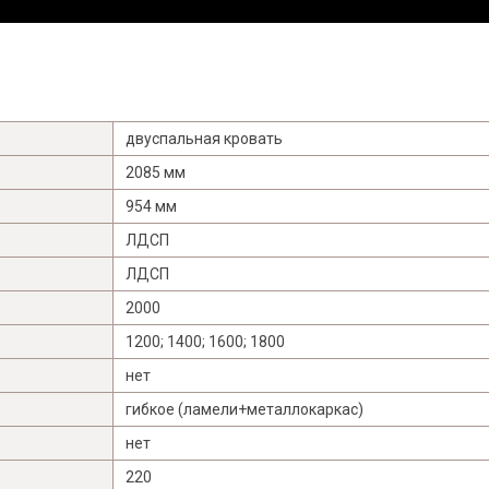
Я ознакомлен с
Политикой
в отношении
двуспальная кровать
обработки персональных данных и
2085 мм
согласен на их обработку.
954 мм
ЛДСП
ЛДСП
2000
1200; 1400; 1600; 1800
нет
гибкое (ламели+металлокаркас)
нет
220