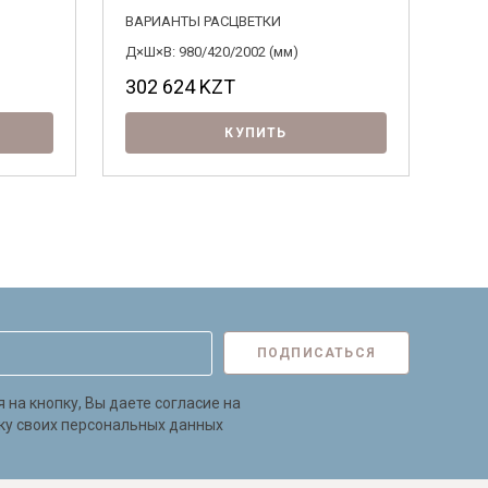
ВАРИАНТЫ РАСЦВЕТКИ
ВАР
Д×Ш×В: 980/420/2002 (мм)
Д×Ш×
302 624
KZT
21
КУПИТЬ
ПОДПИСАТЬСЯ
на кнопку, Вы даете согласие на
ку своих персональных данных