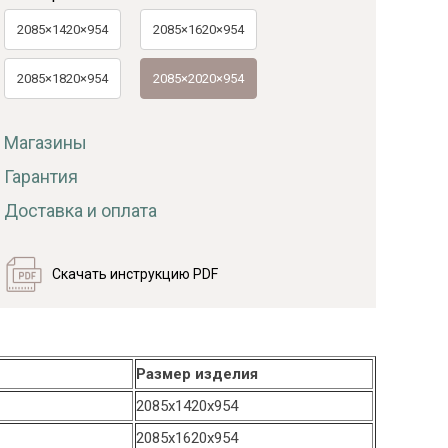
2085×1420×954
2085×1620×954
2085×1820×954
2085×2020×954
Магазины
Гарантия
Доставка и оплата
Скачать инструкцию PDF
Размер изделия
2085х1420х954
2085х1620х954