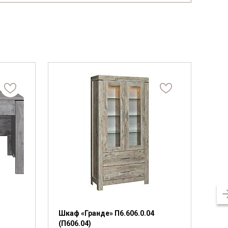
Шкаф «Гранде» П6.606.0.04
Тум
(П606.04)
(П6