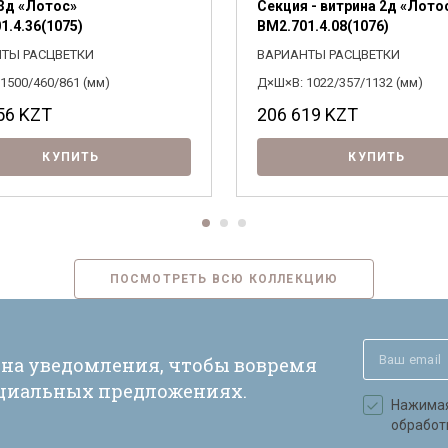
3д «Лотос»
Секция - витрина 2д «Лото
1.4.36(1075)
ВМ2.701.4.08(1076)
ТЫ РАСЦВЕТКИ
ВАРИАНТЫ РАСЦВЕТКИ
1500/460/861 (мм)
Д×Ш×В: 1022/357/1132 (мм)
56
KZT
206 619
KZT
КУПИТЬ
КУПИТЬ
ПОСМОТРЕТЬ ВСЮ КОЛЛЕКЦИЮ
 на уведомления, чтобы вовремя
ециальных предложениях.
Нажимая 
обработ