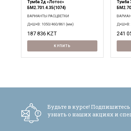
Тумба 2д «Лотос»
Тумба 
БМ2.701.4.35(1074)
БМ2.70
ВАРИАНТЫ РАСЦВЕТКИ
ВАРИАН
Д×Ш×В: 1050/460/861 (мм)
Д×Ш×В: 
187 836
KZT
241 0
КУПИТЬ
Будьте в курсе! Подпишитесь
узнать о наших акциях и сп