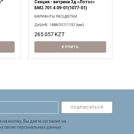
с"
Секция - витрина 3д «Лотос»
Шка
БМ2.701.4.09-01(1077-01)
БМ2
ВАРИАНТЫ РАСЦВЕТКИ
ВАР
Д×Ш×В: 1488/357/1132 (мм)
Д×Ш×
265 057
KZT
59
КУПИТЬ
ПОДПИСАТЬСЯ
на кнопку, Вы даете согласие на
ку своих персональных данных