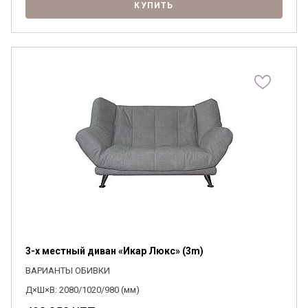
КУПИТЬ
согласен на их обработку.
3-х местный диван «Икар Люкс» (3m)
ВАРИАНТЫ ОБИВКИ
Д×Ш×В: 2080/1020/980 (мм)