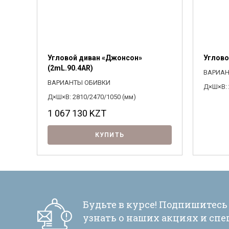
Угловой диван «Джонсон»
Углово
(2mL.90.4AR)
ВАРИАН
ВАРИАНТЫ ОБИВКИ
Д×Ш×В: 
Д×Ш×В: 2810/2470/1050 (мм)
1 067 130
KZT
КУПИТЬ
Будьте в курсе! Подпишитесь
узнать о наших акциях и сп