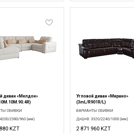
й диван «Мелдон»
Угловой диван «Мирано»
.10M.10M.90.4R)
(3mL/R901R/L)
ТЫ ОБИВКИ
ВАРИАНТЫ ОБИВКИ
4200/2380/960 (мм)
Д×Ш×В: 3320/2240/1000 (мм)
 880
KZT
2 871 960
KZT