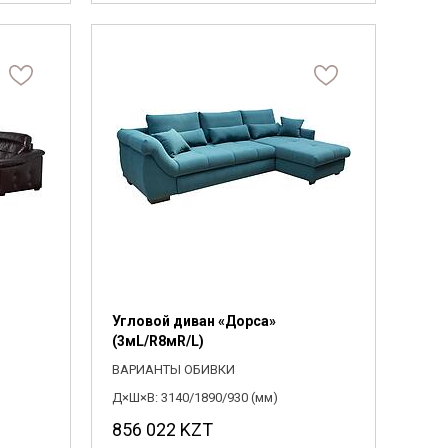
Угловой диван «Дорса»
(3мL/R8мR/L)
ВАРИАНТЫ ОБИВКИ
Д×Ш×В: 3140/1890/930 (мм)
856 022
KZT