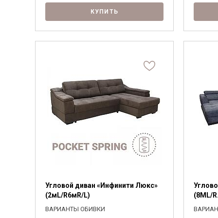
КУПИТЬ
Угловой диван «Инфинити Люкс»
Углово
(2мL/R6мR/L)
(8ML/R
ВАРИАНТЫ ОБИВКИ
ВАРИАН