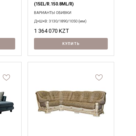
(15EL/R.150.8ML/R)
ВАРИАНТЫ ОБИВКИ
Д×Ш×В: 3130/1890/1050 (мм)
1 364 070
KZT
КУПИТЬ