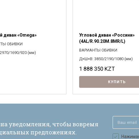
й диван «Omega»
Угловой диван «Россини»
(4АL/R.90.20М.8МR/L)
ТЫ ОБИВКИ
ВАРИАНТЫ ОБИВКИ
2970/1690/920 (мм)
Д×Ш×В: 3850/2190/1080 (мм)
1 888 350
KZT
КУПИТЬ
 на уведомления, чтобы вовремя
ециальных предложениях.
Нажимая 