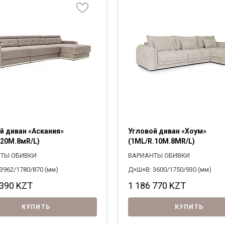
Паола
Фанера
Сонос
Щепа древесная
м трансформации
ритам
Раскладной
Материал обивки
3300
770
ивные элементы
Тиффани
Топливные брикеты
рите
рите
Тунис
Выберите
Выберите
Флорентина
ОДОБРАТЬ
Хедмарк
ние
 оттоманки
По размещению угла
Юстина
ПОДОБРАТЬ
рите
рите
Рико
Выберите
Элбург
Бланш
Франческа
й диван «Аскания»
Угловой диван «Хоум»
.20M.8мR/L)
(1ML/R.10M.8MR/L)
ТЫ ОБИВКИ
ВАРИАНТЫ ОБИВКИ
3962/1780/870 (мм)
Д×Ш×В: 3600/1750/930 (мм)
 390
KZT
1 186 770
KZT
КУПИТЬ
КУПИТЬ