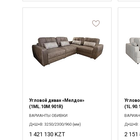
Угловой диван «Мелдон»
Углово
(1ML.10M.901R)
(1L.90
ВАРИАНТЫ ОБИВКИ
ВАРИАН
Д×Ш×В: 3250/2300/960 (мм)
Д×Ш×В: 
1 421 130
KZT
2 151