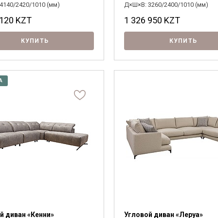
4140/2420/1010 (мм)
Д×Ш×В: 3260/2400/1010 (мм)
 120
KZT
1 326 950
KZT
КУПИТЬ
КУПИТЬ
А
Я ознакомлен с
Политикой
в отношении
обработки персональных данных и
согласен на их обработку.
й диван «Кенни»
Угловой диван «Леруа»