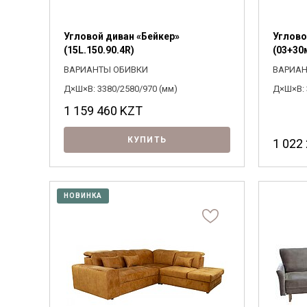
Угловой диван «Бейкер»
Углово
(15L.150.90.4R)
(03+30
ВАРИАНТЫ ОБИВКИ
ВАРИАН
Д×Ш×В: 3380/2580/970 (мм)
Д×Ш×В: 
1 159 460
KZT
КУПИТЬ
1 022
НОВИНКА