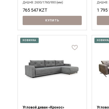
Д×Ш×В: 2630/1760/930 (мм)
Д×Ш×В: 
765 547
KZT
1 795
КУПИТЬ
НОВИНКА
НОВИНК
Угловой диван «Кронос»
Углово