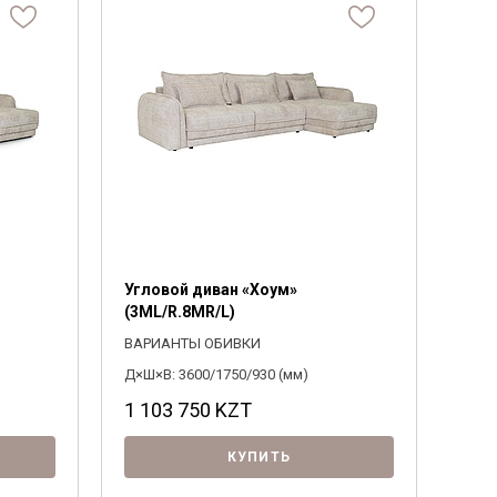
Система комплектации
Материал ножек
1500
0
3160
Байс
Выберите
Выберите
ПОДОБРАТЬ
Угловой диван «Хоум»
(3ML/R.8MR/L)
ВАРИАНТЫ ОБИВКИ
Д×Ш×В: 3600/1750/930 (мм)
1 103 750
KZT
КУПИТЬ