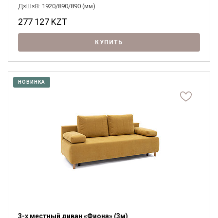
Д×Ш×В: 1920/890/890 (мм)
277 127
KZT
КУПИТЬ
НОВИНКА
3-х местный диван «Фиона» (3м)