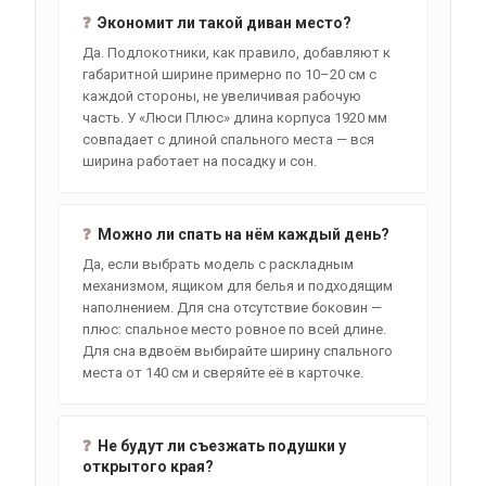
❓
Экономит ли такой диван место?
Да. Подлокотники, как правило, добавляют к
габаритной ширине примерно по 10–20 см с
каждой стороны, не увеличивая рабочую
часть. У «Люси Плюс» длина корпуса 1920 мм
совпадает с длиной спального места — вся
ширина работает на посадку и сон.
❓
Можно ли спать на нём каждый день?
Да, если выбрать модель с раскладным
механизмом, ящиком для белья и подходящим
наполнением. Для сна отсутствие боковин —
плюс: спальное место ровное по всей длине.
Для сна вдвоём выбирайте ширину спального
места от 140 см и сверяйте её в карточке.
❓
Не будут ли съезжать подушки у
открытого края?