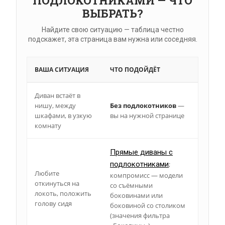
ПОДЛОКОТНИКАМИ — ЧТО
ВЫБРАТЬ?
Найдите свою ситуацию — таблица честно
подскажет, эта страница вам нужна или соседняя.
ВАША СИТУАЦИЯ
ЧТО ПОДОЙДЁТ
Диван встаёт в
нишу, между
Без подлокотников
—
шкафами, в узкую
вы на нужной странице
комнату
Прямые диваны с
подлокотниками
;
Любите
компромисс — модели
откинуться на
со съёмными
локоть, положить
боковинами или
голову сидя
боковиной со столиком
(значения фильтра