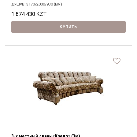
Д×Ш×В: 3170/2000/930 (мм)
1 874 430
KZT
КУПИТЬ
3-х местный диван «Кредо» (3м)