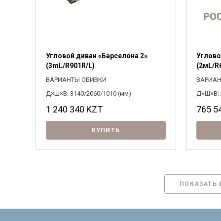
Угловой диван «Барселона 2»
Углово
(3mL/R901R/L)
(2мL/R
ВАРИАНТЫ ОБИВКИ
ВАРИАН
Д×Ш×В: 3140/2060/1010 (мм)
Д×Ш×В: 
1 240 340
KZT
765 5
КУПИТЬ
ПОКАЗАТЬ 