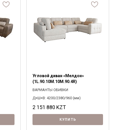
Система комплектации
Материал ножек
1500
0
4000
Байс
Выберите
Выберите
ПОДОБРАТЬ
Угловой диван «Мелдон»
(1L.90.10M.10M.90.4R)
ВАРИАНТЫ ОБИВКИ
Д×Ш×В: 4200/2380/960 (мм)
2 151 880
KZT
КУПИТЬ