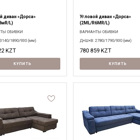
й диван «Дорса»
Угловой диван «Дорса»
8мR/L)
(2ML/R6MR/L)
ТЫ ОБИВКИ
ВАРИАНТЫ ОБИВКИ
3140/1890/930 (мм)
Д×Ш×В: 2780/1790/930 (мм)
22
KZT
780 859
KZT
КУПИТЬ
КУПИТЬ