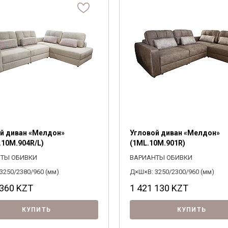
Паола
Фанера
Сонос
Щепа древесная
м трансформации
ритам
Раскладной
Материал обивки
3300
0
ивные элементы
Тиффани
Топливные брикеты
рите
рите
Тунис
Выберите
Ткань,
Флорентина
ОДОБРАТЬ
Хедмарк
ние
 оттоманки
По размещению угла
Юстина
ПОДОБРАТЬ
рите
рите
Рико
Выберите
Элбург
Бланш
Франческа
й диван «Мелдон»
Угловой диван «Мелдон»
.10M.904R/L)
(1ML.10M.901R)
ТЫ ОБИВКИ
ВАРИАНТЫ ОБИВКИ
3250/2380/960 (мм)
Д×Ш×В: 3250/2300/960 (мм)
 360
KZT
1 421 130
KZT
КУПИТЬ
КУПИТЬ