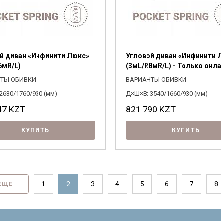
й диван «Инфинити Люкс»
Угловой диван «Инфинити 
6мR/L)
(3мL/R8мR/L) - Только онл
ТЫ ОБИВКИ
ВАРИАНТЫ ОБИВКИ
2630/1760/930 (мм)
Д×Ш×В: 3540/1660/930 (мм)
47
KZT
821 790
KZT
КУПИТЬ
КУПИТЬ
1
2
3
4
5
6
7
8
ЕЩЕ