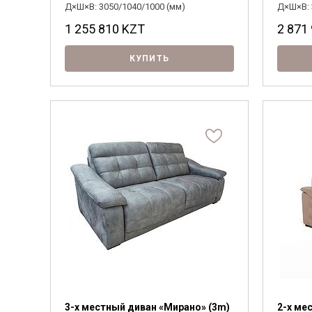
Д×Ш×В: 3050/1040/1000 (мм)
Д×Ш×В: 
1 255 810
KZT
2 871
КУПИТЬ
3-х местный диван «Мирано» (3m)
2-х ме