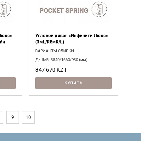
Люкс»
Угловой диван «Инфинити Люкс»
айн
(3мL/R8мR/L)
ВАРИАНТЫ ОБИВКИ
Д×Ш×В: 3540/1660/930 (мм)
847 670
KZT
КУПИТЬ
9
10