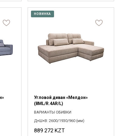
НОВИНКА
н»
Угловой диван «Мелдон»
(8ML/R.4AR/L)
ВАРИАНТЫ ОБИВКИ
Д×Ш×В: 2600/1930/960 (мм)
889 272
KZT