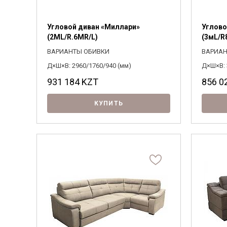
Угловой диван «Миллари»
Углово
(2ML/R.6MR/L)
(3мL/R
ВАРИАНТЫ ОБИВКИ
ВАРИАН
Д×Ш×В: 2960/1760/940 (мм)
Д×Ш×В: 
931 184
KZT
856 0
КУПИТЬ