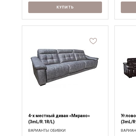
КУПИТЬ
4-х местный диван «Мирано»
Углово
(3mL/R.1R/L)
(3mL/R
ВАРИАНТЫ ОБИВКИ
ВАРИАН