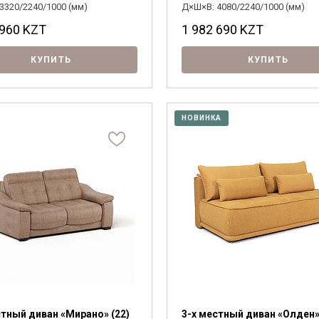
3320/2240/1000 (мм)
Д×Ш×В: 4080/2240/1000 (мм)
 960
KZT
1 982 690
KZT
КУПИТЬ
КУПИТЬ
НОВИНКА
Я ознакомлен с
Политикой
в отношении
стный диван «Мирано» (22)
3-х местный диван «Олден»