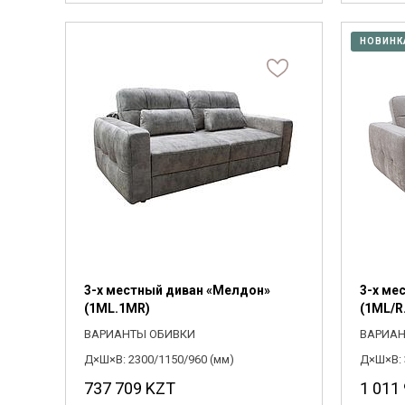
НОВИНК
3-х местный диван «Мелдон»
3-х ме
(1ML.1MR)
(1ML/R
ВАРИАНТЫ ОБИВКИ
ВАРИАН
Д×Ш×В: 2300/1150/960 (мм)
Д×Ш×В: 
737 709
KZT
1 011