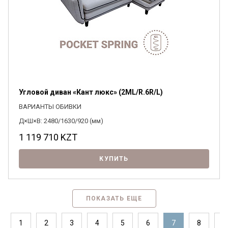
Угловой диван «Кант люкс» (2МL/R.6R/L)
ВАРИАНТЫ ОБИВКИ
Д×Ш×В: 2480/1630/920 (мм)
1 119 710
KZT
КУПИТЬ
ПОКАЗАТЬ ЕЩЕ
1
2
3
4
5
6
7
8
9