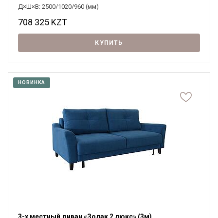
Д×Ш×В: 2500/1020/960 (мм)
708 325
KZT
КУПИТЬ
НОВИНКА
3-х местный диван «Золак 2 люкс» (3м)