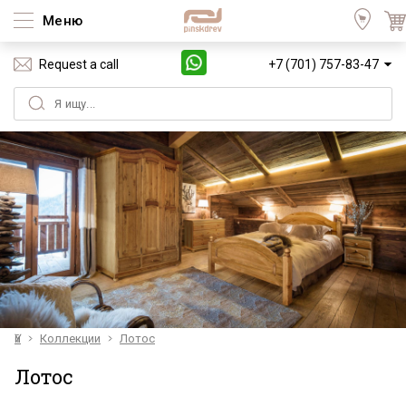
Меню
Request a call
+7 (701) 757-83-47
Үй
Коллекции
Лотос
Лотос