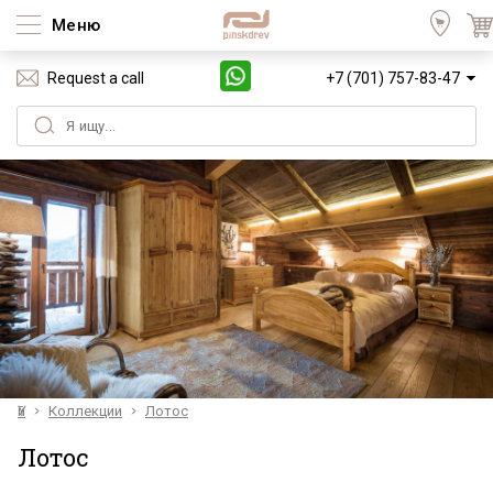
Меню
Request a call
+7 (701) 757-83-47
Үй
Коллекции
Лотос
Лотос