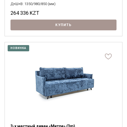
Д×Ш×В: 1350/980/850 (мм)
264 336
KZT
КУПИТЬ
НОВИНКА
3-х местный диван «Митра» (3m)