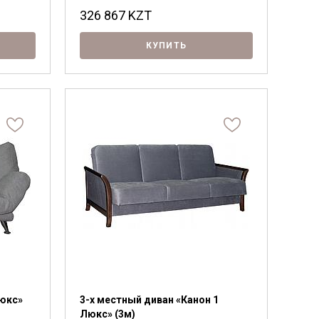
326 867
KZT
КУПИТЬ
Люкс»
3-х местный диван «Канон 1
Люкс» (3м)