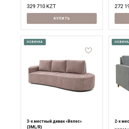
329 710
KZT
272 1
КУПИТЬ
НОВИНКА
НОВИНК
3-х местный диван «Велес»
2-х ме
(3ML/R)