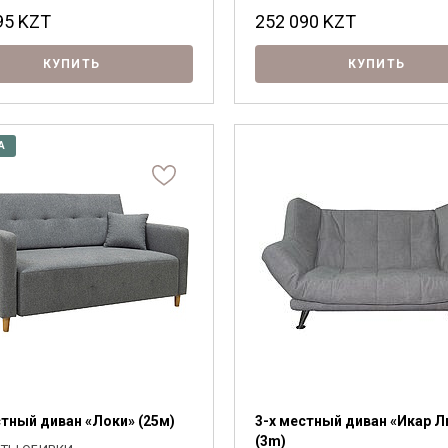
95
KZT
252 090
KZT
КУПИТЬ
КУПИТЬ
А
Я ознакомлен с
Политикой
в отношении
обработки персональных данных и
согласен на их обработку.
стный диван «Локи» (25м)
3-х местный диван «Икар 
(3m)