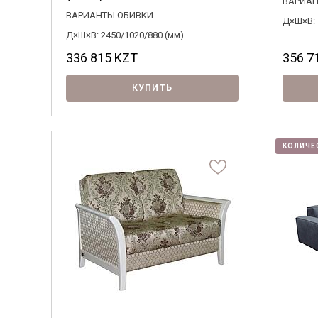
ВАРИАН
ВАРИАНТЫ ОБИВКИ
Д×Ш×В: 
Д×Ш×В: 2450/1020/880 (мм)
336 815
KZT
356 7
КУПИТЬ
КОЛИЧЕ