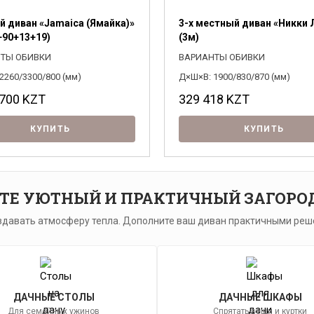
й диван «Jamaica (Ямайка)»
3-х местный диван «Никки
+90+13+19)
(3м)
ТЫ ОБИВКИ
ВАРИАНТЫ ОБИВКИ
2260/3300/800 (мм)
Д×Ш×В: 1900/830/870 (мм)
 700
KZT
329 418
KZT
КУПИТЬ
КУПИТЬ
ТЕ УЮТНЫЙ И ПРАКТИЧНЫЙ ЗАГОР
давать атмосферу тепла. Дополните ваш диван практичными реш
ДАЧНЫЕ СТОЛЫ
ДАЧНЫЕ ШКАФЫ
Для семейных ужинов
Спрятать вещи и куртки