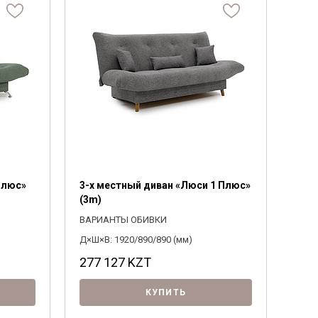
Система комплектации
Материал ножек
1500
0
4000
Байс
Выберите
Выберите
ПОДОБРАТЬ
Плюс»
3-х местный диван «Люси 1 Плюс»
(3m)
ВАРИАНТЫ ОБИВКИ
Д×Ш×В: 1920/890/890 (мм)
277 127
KZT
КУПИТЬ