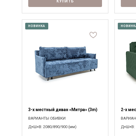
КУПИТЬ
НОВИНКА
НОВИНК
3-х местный диван «Митра» (3m)
2-х ме
ВАРИАНТЫ ОБИВКИ
ВАРИАН
Д×Ш×В: 2080/890/900 (мм)
Д×Ш×В: 