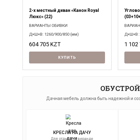
2-х местный диван «Канон Royal
Углово
Люкс» (22)
(03+10
ВАРИАНТЫ ОБИВКИ
ВАРИАН
Д×Ш×В: 1260/900/850 (мм)
Д×Ш×В: 
604 705
KZT
1 102
КУПИТЬ
ОБУСТРОЙ
Дачная мебель должна быть надежной и соз
КРЕСЛА НА ДАЧУ
Для отдыха на веранде