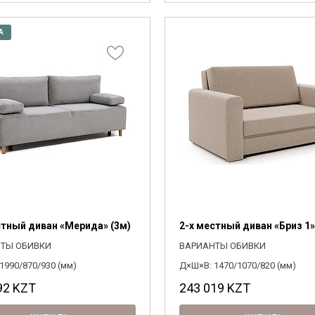
А
стный диван «Мерида» (3м)
2-х местный диван «Бриз 1»
ТЫ ОБИВКИ
ВАРИАНТЫ ОБИВКИ
1990/870/930 (мм)
Д×Ш×В: 1470/1070/820 (мм)
92
KZT
243 019
KZT