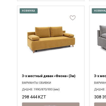
НОВИНКА
НОВИНК
3-х местный диван «Фиона» (3м)
3-х ме
ВАРИАНТЫ ОБИВКИ
ВАРИАН
Д×Ш×В: 1990/870/930 (мм)
Д×Ш×В: 
298 444
KZT
308 3