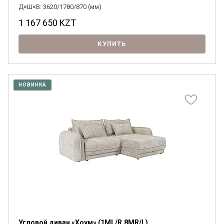
Д×Ш×В: 3620/1780/870 (мм)
1 167 650
KZT
КУПИТЬ
НОВИНКА
Угловой диван «Хоум» (1ML/R.8MR/L)