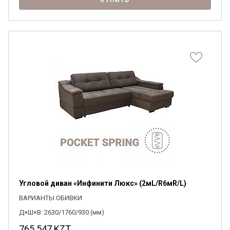
КУПИТЬ
Угловой диван «Инфинити Люкс» (2мL/R6мR/L)
ВАРИАНТЫ ОБИВКИ
Д×Ш×В: 2630/1760/930 (мм)
765 547
KZT