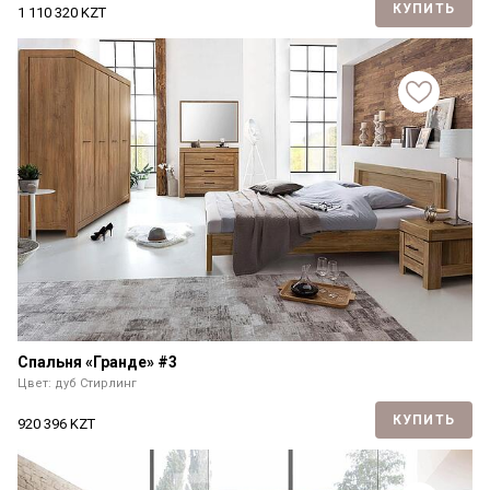
КУПИТЬ
1 110 320
KZT
Спальня «Гранде» #3
Цвет: дуб Стирлинг
КУПИТЬ
920 396
KZT