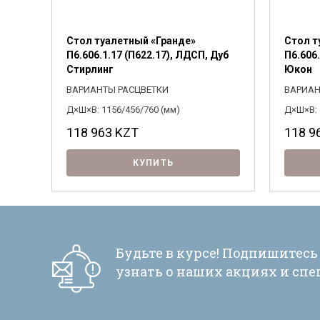
Стол туалетный «Гранде»
Стол т
П6.606.1.17 (П622.17), ЛДСП, Дуб
П6.606.
Стирлинг
Юкон
ВАРИАНТЫ РАСЦВЕТКИ
ВАРИАН
Д×Ш×В: 1156/456/760 (мм)
Д×Ш×В: 
118 963
KZT
118 9
КУПИТЬ
Будьте в курсе! Подпишитесь
узнать о наших акциях и сп