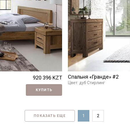
Я ознакомлен с
Политикой
в отношении
обработки персональных данных и
согласен на их обработку.
Спальня «Гранде» #2
920 396
KZT
Цвет: дуб Стирлинг
КУПИТЬ
1
2
ПОКАЗАТЬ ЕЩЕ