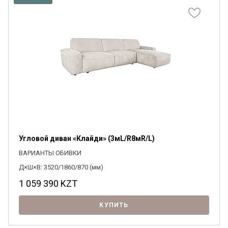
Я ознакомлен с
Политикой
в отношении
обработки персональных данных и
согласен на их обработку.
Угловой диван «Клайди» (3мL/R8мR/L)
ВАРИАНТЫ ОБИВКИ
Д×Ш×В: 3520/1860/870 (мм)
1 059 390
KZT
КУПИТЬ