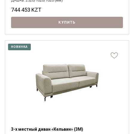
Д×Ш×В: 2520/1020/1020 (мм)
744 453
KZT
КУПИТЬ
НОВИНКА
3-х местный диван «Кельвин» (3M)