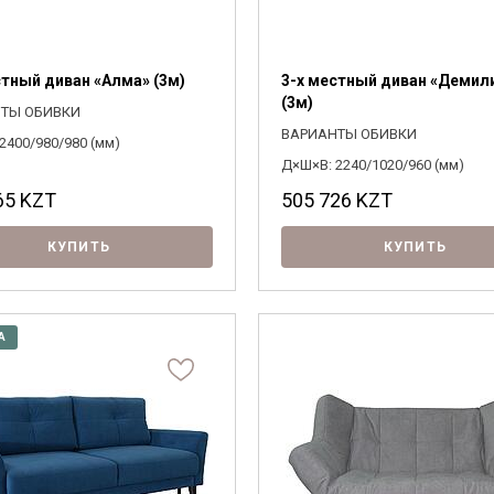
Я ознакомлен с
Политикой
в отношении
обработки персональных данных и
согласен на их обработку.
стный диван «Алма» (3м)
3-х местный диван «Демил
(3м)
ТЫ ОБИВКИ
ВАРИАНТЫ ОБИВКИ
2400/980/980 (мм)
Д×Ш×В: 2240/1020/960 (мм)
65
KZT
505 726
KZT
КУПИТЬ
КУПИТЬ
А