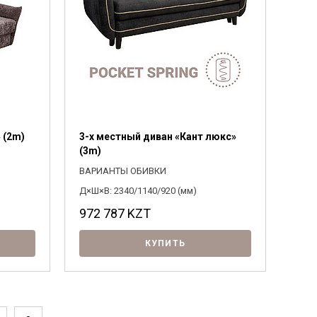
 (2m)
3-х местный диван «Кант люкс»
(3m)
ВАРИАНТЫ ОБИВКИ
Д×Ш×В: 2340/1140/920 (мм)
972 787
KZT
КУПИТЬ