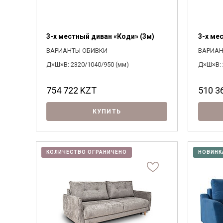
3-х местный диван «Коди» (3м)
3-х ме
ВАРИАНТЫ ОБИВКИ
ВАРИАН
Д×Ш×В: 2320/1040/950 (мм)
Д×Ш×В: 
754 722
KZT
510 3
КУПИТЬ
КОЛИЧЕСТВО ОГРАНИЧЕНО
НОВИНК