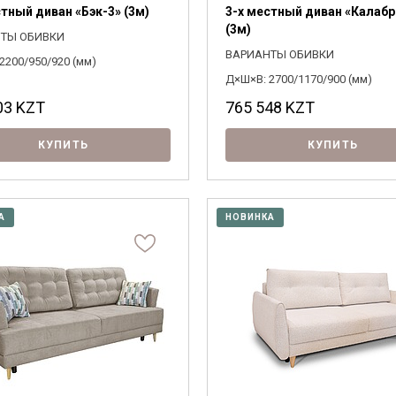
стный диван «Бэк-3» (3м)
3-х местный диван «Калабр
(3м)
ТЫ ОБИВКИ
ВАРИАНТЫ ОБИВКИ
2200/950/920 (мм)
Д×Ш×В: 2700/1170/900 (мм)
03
KZT
765 548
KZT
КУПИТЬ
КУПИТЬ
А
НОВИНКА