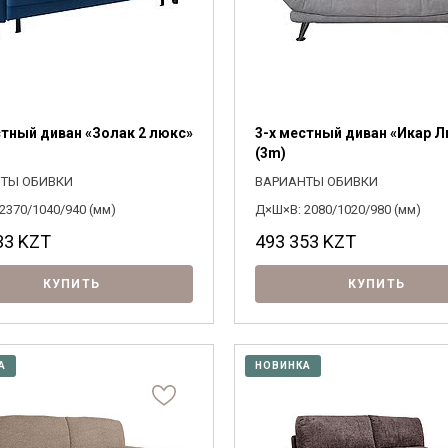
стный диван «Золак 2 люкс»
3-х местный диван «Икар 
(3m)
ТЫ ОБИВКИ
ВАРИАНТЫ ОБИВКИ
2370/1040/940 (мм)
Д×Ш×В: 2080/1020/980 (мм)
33
KZT
493 353
KZT
КУПИТЬ
КУПИТЬ
А
НОВИНКА