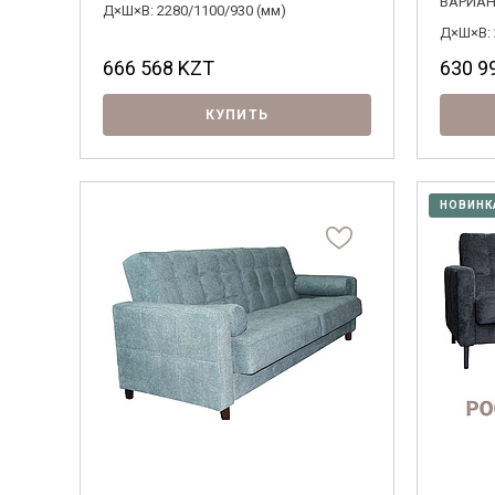
ВАРИАН
Д×Ш×В: 2280/1100/930 (мм)
Д×Ш×В: 
666 568
KZT
630 9
КУПИТЬ
НОВИНК