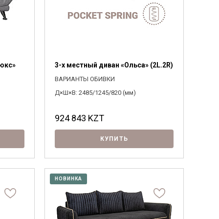
Люкс»
3-х местный диван «Ольса» (2L.2R)
ВАРИАНТЫ ОБИВКИ
Д×Ш×В: 2485/1245/820 (мм)
924 843
KZT
КУПИТЬ
НОВИНКА