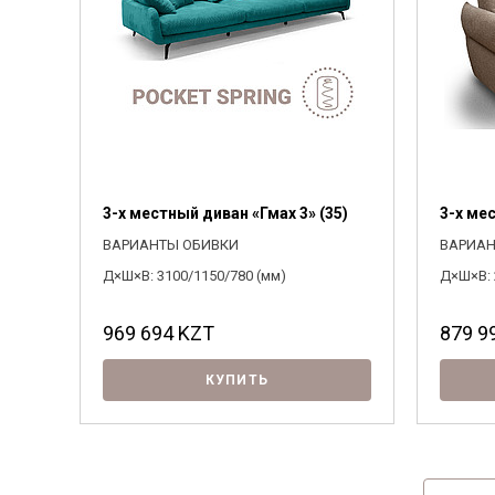
3-х местный диван «Гмах 3» (35)
3-х ме
ВАРИАНТЫ ОБИВКИ
ВАРИАН
Д×Ш×В: 3100/1150/780 (мм)
Д×Ш×В: 
969 694
KZT
879 9
КУПИТЬ