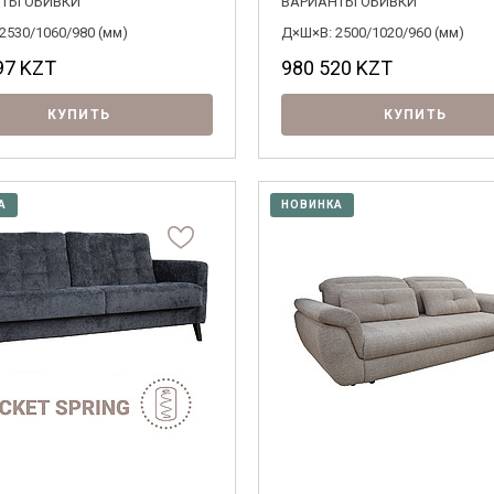
ТЫ ОБИВКИ
ВАРИАНТЫ ОБИВКИ
2530/1060/980 (мм)
Д×Ш×В: 2500/1020/960 (мм)
97
KZT
980 520
KZT
КУПИТЬ
КУПИТЬ
А
НОВИНКА