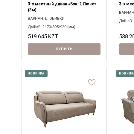
3-х местный диван «Бэк-2 Люкс»
3-х ме
(3м)
ВАРИАН
ВАРИАНТЫ ОБИВКИ
Д×Ш×В: 
Д×Ш×В: 2170/895/920 (мм)
519 645
KZT
538 2
КУПИТЬ
НОВИНКА
НОВИНК