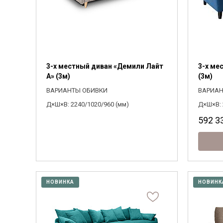
3-х местный диван «Демили Лайт
3-х ме
А» (3м)
(3м)
ВАРИАНТЫ ОБИВКИ
ВАРИАН
Д×Ш×В: 2240/1020/960 (мм)
Д×Ш×В: 
592 3
НОВИНКА
НОВИНК