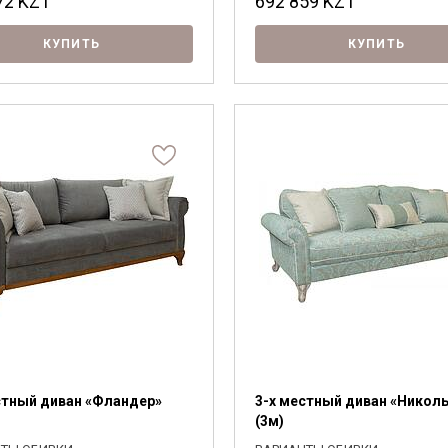
72
KZT
692 859
KZT
КУПИТЬ
КУПИТЬ
стный диван «Фландер»
3-х местный диван «Николь
(3м)