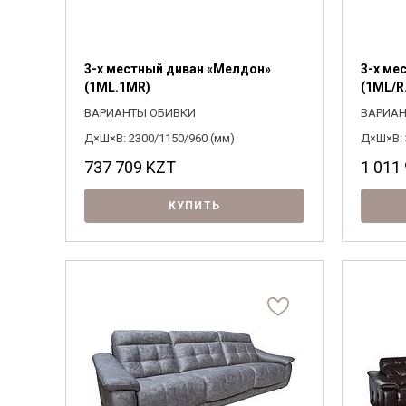
3-х местный диван «Мелдон»
3-х ме
(1ML.1MR)
(1ML/R
ВАРИАНТЫ ОБИВКИ
ВАРИАН
Д×Ш×В: 2300/1150/960 (мм)
Д×Ш×В: 
737 709
KZT
1 011
КУПИТЬ