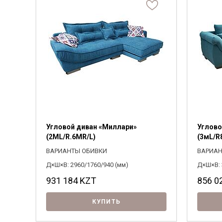
Угловой диван «Миллари»
Углово
(2ML/R.6MR/L)
(3мL/R
ВАРИАНТЫ ОБИВКИ
ВАРИАН
Д×Ш×В: 2960/1760/940 (мм)
Д×Ш×В: 
931 184
KZT
856 0
КУПИТЬ