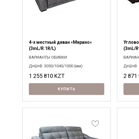
4-х местный диван «Мирано»
Углово
(3mL/R.1R/L)
(3mL/R
ВАРИАНТЫ ОБИВКИ
ВАРИАН
Д×Ш×В: 3050/1040/1000 (мм)
Д×Ш×В: 
1 255 810
KZT
2 871
КУПИТЬ